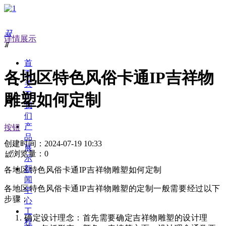
끀
详情展示
ꁲ
首
各地区特色风俗卡通IP吉祥物
页
关
于
雕塑如何定制
我
们
产
按钮
品
创建时间：
2024-07-19
10:33
展
넶
浏览量：
0
示
新
各地区特色风俗卡通IP吉祥物雕塑如何定制
闻
各地区特色风俗卡通IP吉祥物雕塑的定制一般需要经过以下
中
步骤：
心
工
确定设计理念：首先需要确定吉祥物雕塑的设计理
程