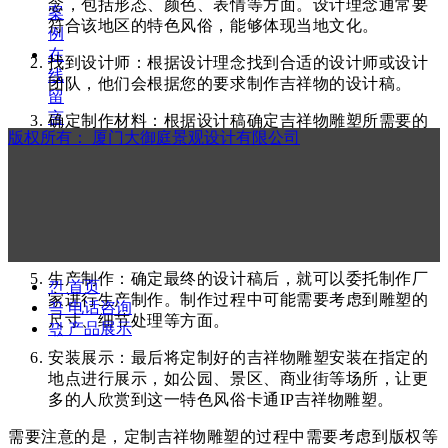
念，包括形态、颜色、表情等方面。设计理念通常要
案
符合该地区的特色风俗，能够体现当地文化。
例
在
找到设计师：根据设计理念找到合适的设计师或设计
线
团队，他们会根据您的要求制作吉祥物的设计稿。
留
言
确定制作材料：根据设计稿确定吉祥物雕塑所需要的
版权所有：
厦门大御庭景观设计有限公司
联
制作材料，一般常用的材料包括树脂、玻璃钢、金属
系
等。
我
制作雕塑模型：设计师会根据设计稿制作出吉祥物的
们
雕塑样品，您可以对雕塑样品进行审查和修改，直至
满意为止。
生产制作：确定最终的设计稿后，就可以委托制作厂
낀
首页
家进行生产制作。制作过程中可能需要考虑到雕塑的
끅
电话咨询
尺寸、细节处理等方面。
끣
产品展示
安装展示：最后将定制好的吉祥物雕塑安装在指定的
地点进行展示，如公园、景区、商业街等场所，让更
多的人欣赏到这一特色风俗卡通IP吉祥物雕塑。
需要注意的是，定制吉祥物雕塑的过程中需要考虑到版权等