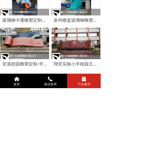
玻璃钢卡通雕塑定制厂家-商场游乐园IP卡通雕塑制作
泉州楼盘玻璃钢雕塑定制-地产景观雕塑厂家制作
安溪校园雕塑定制-学校不锈钢玻璃钢雕塑厂家
翔安实验小学校园主题雕塑定制-厦门校园雕塑厂家
낀
끅
끣
上一页
1
/
2
下一页
首页
电话咨询
产品展示
版权所有：
厦门大御庭景观设计有限公司