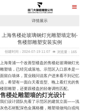
首页
끀
关于我们
详情展示
产品展示
上海售楼处玻璃钢灯光雕塑墙定制-
新闻中心
售楼部雕塑安装实例
工程案例
按钮
创建时间：
2024-07-19
11:07
浏览量：
165
넶
在线留言
上海青浦一个改善型楼盘的售楼处玻璃钢灯光
雕塑墙，已经完成落地。示范区入口原本是一
联系我们
面留白墙体，置业顾问说客户进来看不到记忆
点，希望有一面白天看造型、晚上看灯光的售
楼部雕塑，还要跟楼盘的轻奢调性匹配。
售楼处雕塑墙的灯光设计
我们设计团队先看了示范区的建筑立面——浅
灰色石材配深色金属格栅，雕塑墙做纯白或纯