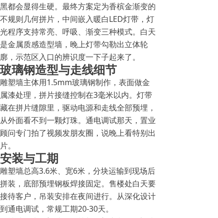
黑都会显得生硬。最终方案定为香槟金渐变的
不规则几何拼片，中间嵌入暖白LED灯带，灯
光程序支持常亮、呼吸、渐变三种模式。白天
是金属质感造型墙，晚上灯带勾勒出立体轮
廓，示范区入口的辨识度一下子起来了。
玻璃钢造型与走线细节
雕塑墙主体用1.5mm玻璃钢制作，表面做金
属漆处理，拼片接缝控制在3毫米以内。灯带
藏在拼片缝隙里，驱动电源和走线全部预埋，
从外面看不到一颗灯珠。通电调试那天，置业
顾问专门拍了视频发朋友圈，说晚上看特别出
片。
安装与工期
雕塑墙总高3.6米、宽6米，分块运输到现场后
拼装，底部预埋钢板焊接固定。售楼处白天要
接待客户，吊装安排在夜间进行。从深化设计
到通电调试，常规工期20-30天。