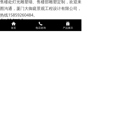
售楼处灯光雕塑墙、售楼部雕塑定制，欢迎来
图沟通，厦门大御庭景观工程设计有限公司，
热线15859260484。
相关阅读
낀
끅
끣
上海售楼处不锈钢灯光雕塑墙定制
首页
电话咨询
产品展示
泉州楼盘玻璃钢雕塑定制
商场美陈卡通雕塑制作
前一个：
无
ꄴ
后一个：
无
ꄲ
版权所有：
厦门大御庭景观设计有限公司
闽ICP备16027553号-2