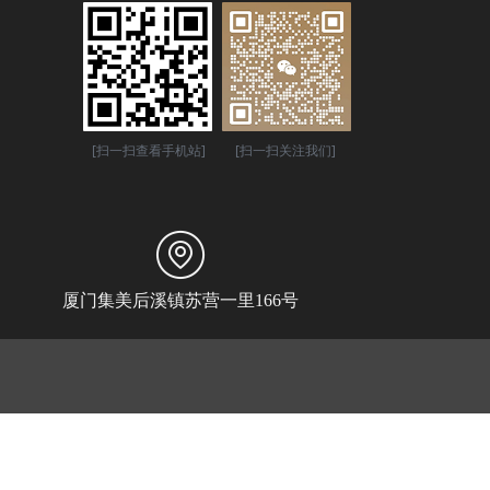
[扫一扫查看手机站]
[扫一扫关注我们]
厦门集美后溪镇苏营一里166号