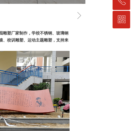
ꂅ
回到顶部
ꁇ
ꀥ
15859260484
园雕塑厂家制作，学校不锈钢、玻璃钢
微信二维码
墙、校训雕塑、运动主题雕塑，支持来